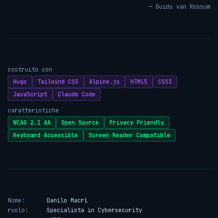
— Guido van Rossum
costruito con
Hugo
Tailwind CSS
Alpine.js
HTML5
CSS3
JavaScript
Claude Code
caratteristiche
WCAG 2.1 AA
Open Source
Privacy Friendly
Keyboard Accessible
Screen Reader Compatible
Nome:
Danilo Macrì
ruolo:
Specialista in Cybersecurity