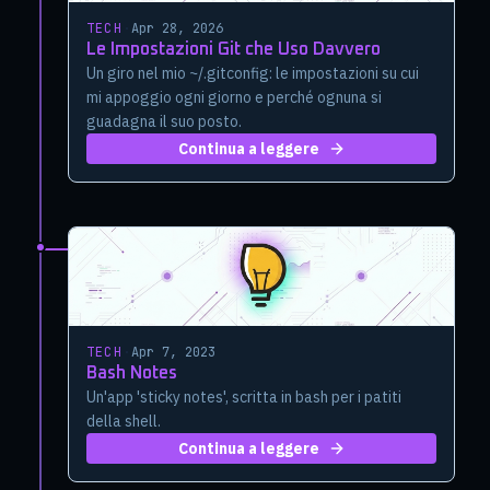
TECH
·
Apr 28, 2026
Le Impostazioni Git che Uso Davvero
Un giro nel mio ~/.gitconfig: le impostazioni su cui
mi appoggio ogni giorno e perché ognuna si
guadagna il suo posto.
Continua a leggere
TECH
·
Apr 7, 2023
Bash Notes
Un'app 'sticky notes', scritta in bash per i patiti
della shell.
Continua a leggere