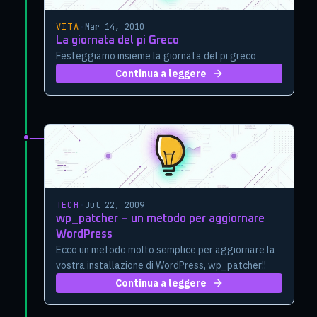
VITA
·
Mar 14, 2010
La giornata del pi Greco
Festeggiamo insieme la giornata del pi greco
Continua a leggere
TECH
·
Jul 22, 2009
wp_patcher – un metodo per aggiornare
WordPress
Ecco un metodo molto semplice per aggiornare la
vostra installazione di WordPress, wp_patcher!!
Continua a leggere