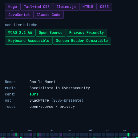
Hugo
Tailwind CSS
Alpine.js
HTML5
CSS3
JavaScript
Claude Code
caratteristiche
WCAG 2.1 AA
Open Source
Privacy Friendly
Keyboard Accessible
Screen Reader Compatible
Nome:
Danilo Macrì
ruolo:
Specialista in Cybersecurity
cert:
eJPT
os:
Slackware
(2005–presente)
focus:
open-source · privacy
Oct
Nov
Dec
Jan
Feb
Mar
Apr